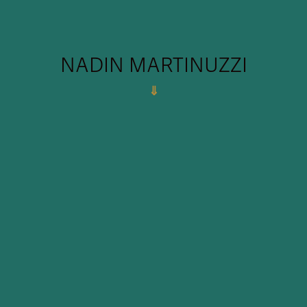
NADIN MARTINUZZI
⇓