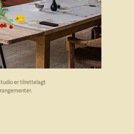
udio er tilrettelagt
 arrangementer.