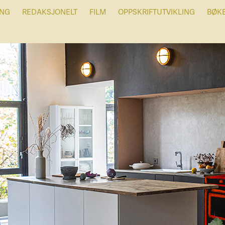
ING
REDAKSJONELT
FILM
OPPSKRIFTUTVIKLING
BØK